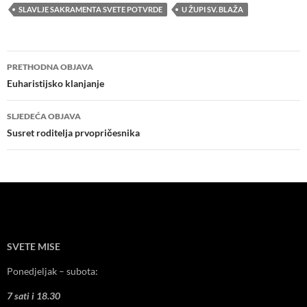
SLAVLJE SAKRAMENTA SVETE POTVRDE
U ŽUPI SV. BLAŽA
Navigacija
PRETHODNA OBJAVA
objava
Euharistijsko klanjanje
SLJEDEĆA OBJAVA
Susret roditelja prvopričesnika
SVETE MISE
Ponedjeljak – subota:
7 sati i 18.30