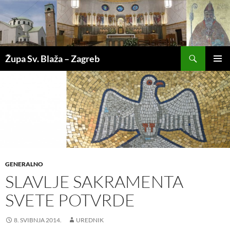
Pretraži
Župa Sv. Blaža – Zagreb
SKOČI
PRIMAR
DO
IZBORN
SADRŽAJA
GENERALNO
SLAVLJE SAKRAMENTA
SVETE POTVRDE
8. SVIBNJA 2014.
UREDNIK