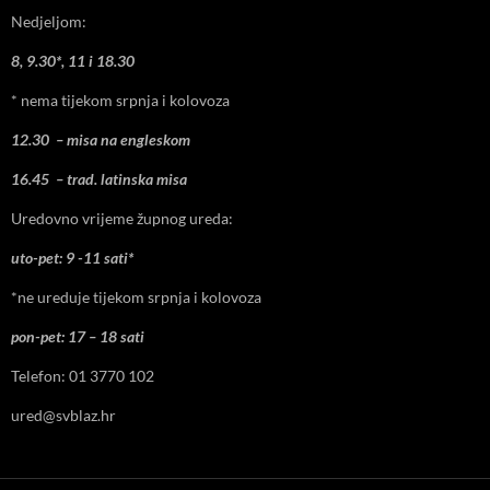
Nedjeljom:
8, 9.30*, 11 i 18.30
* nema tijekom srpnja i kolovoza
12.30 – misa na engleskom
16.45 – trad. latinska misa
Uredovno vrijeme župnog ureda:
uto-pet: 9 -11 sati*
*ne ureduje tijekom srpnja i kolovoza
pon-pet: 17 – 18 sati
Telefon: 01 3770 102
ured@svblaz.hr