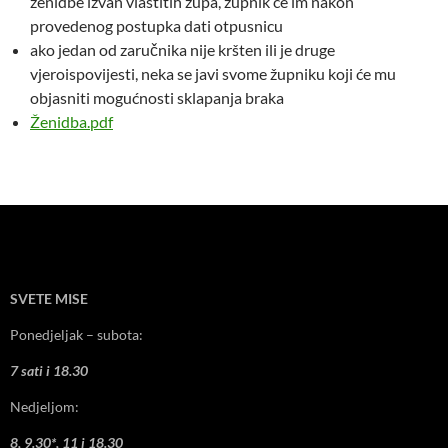
ženidbe izvan vlastitih župa, župnik će im nakon
provedenog postupka dati otpusnicu
ako jedan od zaručnika nije kršten ili je druge
vjeroispovijesti, neka se javi svome župniku koji će mu
objasniti mogućnosti sklapanja braka
Ženidba.pdf
SVETE MISE
Ponedjeljak – subota:
7 sati i 18.30
Nedjeljom:
8, 9.30*, 11 i 18.30