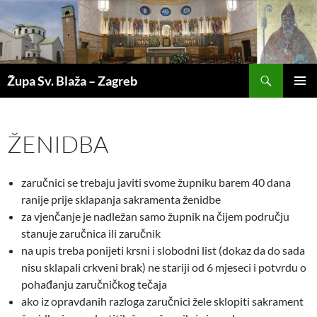
Pretraži
Župa Sv. Blaža – Zagreb
SKOČI
PRIMAR
DO
IZBORN
SADRŽAJA
ŽENIDBA
zaručnici se trebaju javiti svome župniku barem 40 dana
ranije prije sklapanja sakramenta ženidbe
za vjenčanje je nadležan samo župnik na čijem području
stanuje zaručnica ili zaručnik
na upis treba ponijeti krsni i slobodni list (dokaz da do sada
nisu sklapali crkveni brak) ne stariji od 6 mjeseci i potvrdu o
pohađanju zaručničkog tečaja
ako iz opravdanih razloga zaručnici žele sklopiti sakrament