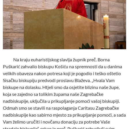
Na kraju euharistijskog slavlja župnik preč. Borna
Puškarić zahvalio biskupu Košiću na spremnosti da u danima
velikih obaveza nakon potresa koji je pogodio i teško oštetio
Sisačku biskupiju predvodi proslavu Blaževa. „Hvala Vam
biskupe na dolasku. Htjeli smo da osjetite blizinu naše župe,
koja se zajedno sa tolikim župama naše Zagrebačke
nadbiskupije, uključila u prikupljanje pomoći vašoj biskupiji.
Odmah smo se stavili na raspolaganja Caritasu Zagrebačke
nadbiskupije kao sabirno mjesto za prikupljanje pomoći, a sada
Vam želimo uručiti i novčanu donaciju za potrebe Vaše
stradale biskupije“, rekao je preč. Puškarić zahvalivši svim