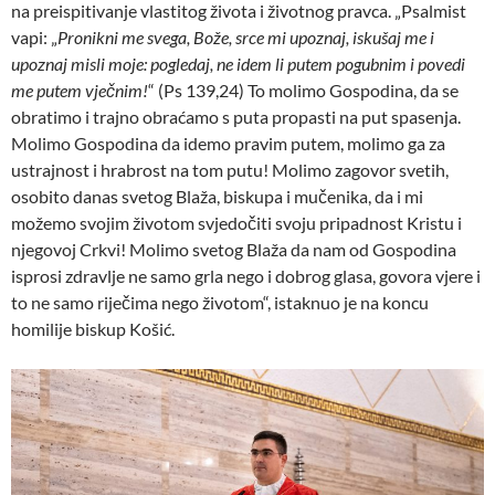
na preispitivanje vlastitog života i životnog pravca. „Psalmist
vapi: „
Pronikni me svega, Bože, srce mi upoznaj, iskušaj me i
upoznaj misli moje: pogledaj, ne idem li putem pogubnim i povedi
me putem vječnim!
“ (Ps 139,24) To molimo Gospodina, da se
obratimo i trajno obraćamo s puta propasti na put spasenja.
Molimo Gospodina da idemo pravim putem, molimo ga za
ustrajnost i hrabrost na tom putu! Molimo zagovor svetih,
osobito danas svetog Blaža, biskupa i mučenika, da i mi
možemo svojim životom svjedočiti svoju pripadnost Kristu i
njegovoj Crkvi! Molimo svetog Blaža da nam od Gospodina
isprosi zdravlje ne samo grla nego i dobrog glasa, govora vjere i
to ne samo riječima nego životom“, istaknuo je na koncu
homilije biskup Košić.