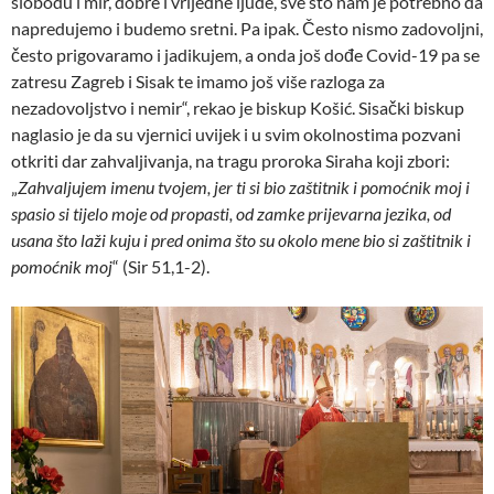
slobodu i mir, dobre i vrijedne ljude, sve što nam je potrebno da
napredujemo i budemo sretni. Pa ipak. Često nismo zadovoljni,
često prigovaramo i jadikujem, a onda još dođe Covid-19 pa se
zatresu Zagreb i Sisak te imamo još više razloga za
nezadovoljstvo i nemir“, rekao je biskup Košić. Sisački biskup
naglasio je da su vjernici uvijek i u svim okolnostima pozvani
otkriti dar zahvaljivanja, na tragu proroka Siraha koji zbori:
„
Zahvaljujem imenu tvojem, jer ti si bio zaštitnik i pomoćnik moj i
spasio si tijelo moje od propasti, od zamke prijevarna jezika, od
usana što laži kuju i pred onima što su okolo mene bio si zaštitnik i
pomoćnik moj
“ (Sir 51,1-2).