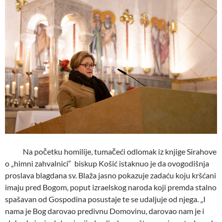
Na početku homilije, tumačeći odlomak iz knjige Sirahove
o „himni zahvalnici“ biskup Košić istaknuo je da ovogodišnja
proslava blagdana sv. Blaža jasno pokazuje zadaću koju kršćani
imaju pred Bogom, poput izraelskog naroda koji premda stalno
spašavan od Gospodina posustaje te se udaljuje od njega. „I
nama je Bog darovao predivnu Domovinu, darovao nam je i