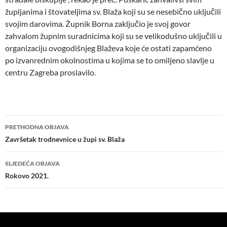
župljanima i štovateljima sv. Blaža koji su se nesebično uključili
svojim darovima. Župnik Borna zaključio je svoj govor
zahvalom župnim suradnicima koji su se velikodušno uključili u
organizaciju ovogodišnjeg Blaževa koje će ostati zapamćeno
po izvanrednim okolnostima u kojima se to omiljeno slavlje u
centru Zagreba proslavilo.
Navigacija
PRETHODNA OBJAVA
objava
Završetak trodnevnice u župi sv. Blaža
SLJEDEĆA OBJAVA
Rokovo 2021.