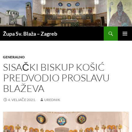
Pretraži
Župa Sv. Blaža – Zagreb
SKOČI
PRIMAR
DO
IZBORN
SADRŽAJA
GENERALNO
SISAČKI BISKUP KOŠIĆ
PREDVODIO PROSLAVU
BLAŽEVA
4. VELJAČE 2021.
UREDNIK