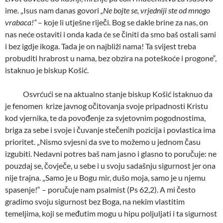
ime. „Isus nam danas govori
„Ne bojte se, vrjedniji ste od mnogo
vrabaca!“
– koje li utješne riječi. Bog se dakle brine za nas, on
nas neće ostaviti i onda kada će se činiti da smo baš ostali sami
i bez igdje ikoga. Tada je on najbliži nama! Ta svijest treba
probuditi hrabrost u nama, bez obzira na poteškoće i progone“,
istaknuo je biskup Košić.
Osvrćući se na aktualno stanje biskup Košić istaknuo da
je fenomen krize javnog očitovanja svoje pripadnosti Kristu
kod vjernika, te da povođenje za svjetovnim pogodnostima,
briga za sebe i svoje i čuvanje stečenih pozicija i povlastica ima
prioritet. „Nismo svjesni da sve to možemo u jednom času
izgubiti. Nedavni potres baš nam jasno i glasno to poručuje: ne
pouzdaj se, čovječe, u sebe i u svoju sadašnju sigurnost jer ona
nije trajna. „Samo je u Bogu mir, dušo moja, samo je u njemu
spasenje!“ – poručuje nam psalmist (Ps 62,2). A mi često
gradimo svoju sigurnost bez Boga, na nekim vlastitim
temeljima, koji se međutim mogu u hipu poljuljati i ta sigurnost