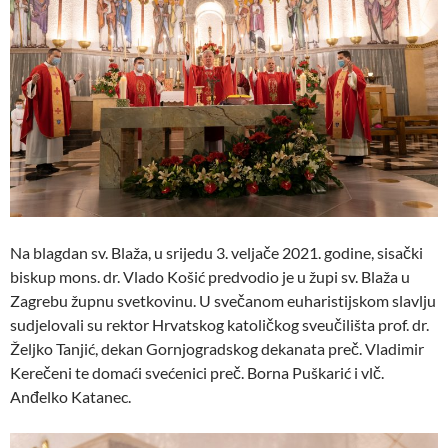
Na blagdan sv. Blaža, u srijedu 3. veljače 2021. godine, sisački
biskup mons. dr. Vlado Košić predvodio je u župi sv. Blaža u
Zagrebu župnu svetkovinu. U svečanom euharistijskom slavlju
sudjelovali su rektor Hrvatskog katoličkog sveučilišta prof. dr.
Željko Tanjić, dekan Gornjogradskog dekanata preč. Vladimir
Kerečeni te domaći svećenici preč. Borna Puškarić i vlč.
Anđelko Katanec.