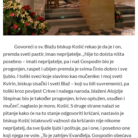
Govoreći o sv. Blažu biskup Košić rekao je da je i on,
premda sveti pastir, imao neprijatelje. „Nije to doista ništa
posebno – imati neprijatelje, pa i naš Gospodin bio je
progonjen, raspet i ubijen premda je svima činio dobro i sve
ljubio. I toliki sveci koje slavimo kao mučenike: i moj sveti
Kvirin, biskup sisački i sveti Blaž – koji su bili suvremenici, pa
toliki kroz povijest Crkve i našega naroda, blaženi Alojzije
Stepinac bio je također progonjen, krivo optužen, osuđen i
mučen“, naglasio je mons. Košić. S druge strane nalazi se
pitanje kako će na to stanje odgovoriti kršćani, nastavio je
biskup Košić istaknuvši važnost da kršćanin nije nikome
neprijatelj, da sve ljude ljubi i poštuje, pa i one, i posebno one
koji njega ne vole. „To je zahtjev Evanđelja. Gospodin obećava