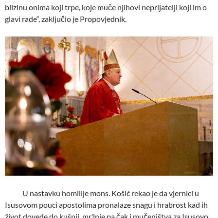
blizinu onima koji trpe, koje muče njihovi neprijatelji koji im o
glavi rade“, zaključio je Propovjednik.
U nastavku homilije mons. Košić rekao je da vjernici u
Isusovom pouci apostolima pronalaze snagu i hrabrost kad ih
život dovede do kušnji, mržnje pa čak i mučeništva za Isusovo