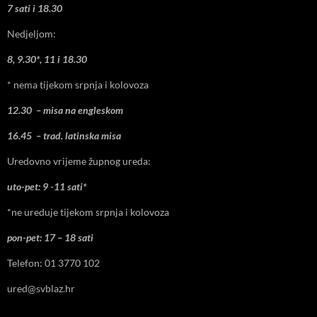
7 sati i 18.30
Nedjeljom:
8, 9.30*, 11 i 18.30
* nema tijekom srpnja i kolovoza
12.30 – misa na engleskom
16.45 – trad. latinska misa
Uredovno vrijeme župnog ureda:
uto-pet: 9 -11 sati*
*ne ureduje tijekom srpnja i kolovoza
pon-pet: 17 – 18 sati
Telefon: 01 3770 102
ured@svblaz.hr