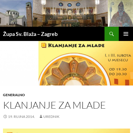
Pretraži
Župa Sv. Blaža – Zagreb
SKOČI
PRIMAR
DO
IZBORN
SADRŽAJA
GENERALNO
KLANJANJE ZA MLADE
19. RUJNA 2014.
UREDNIK