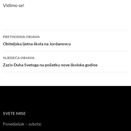
Vidimo se!
Navigacija
PRETHODNA OBJAVA
objava
Obiteljska ljetna škola na Jordanovcu
SLJEDEĆA OBJAVA
Zaziv Duha Svetoga na početku nove školske godine
SVETE MISE
Ponedjeljak – subota: